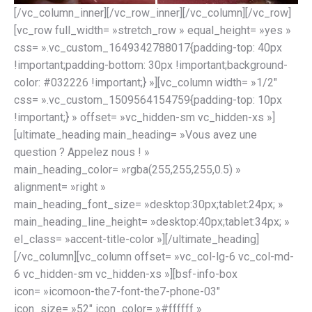
[/vc_column_inner][/vc_row_inner][/vc_column][/vc_row]
[vc_row full_width= »stretch_row » equal_height= »yes »
css= ».vc_custom_1649342788017{padding-top: 40px
!important;padding-bottom: 30px !important;background-
color: #032226 !important;} »][vc_column width= »1/2″
css= ».vc_custom_1509564154759{padding-top: 10px
!important;} » offset= »vc_hidden-sm vc_hidden-xs »]
[ultimate_heading main_heading= »Vous avez une
question ? Appelez nous ! »
main_heading_color= »rgba(255,255,255,0.5) »
alignment= »right »
main_heading_font_size= »desktop:30px;tablet:24px; »
main_heading_line_height= »desktop:40px;tablet:34px; »
el_class= »accent-title-color »][/ultimate_heading]
[/vc_column][vc_column offset= »vc_col-lg-6 vc_col-md-
6 vc_hidden-sm vc_hidden-xs »][bsf-info-box
icon= »icomoon-the7-font-the7-phone-03″
icon_size= »52″ icon_color= »#ffffff »