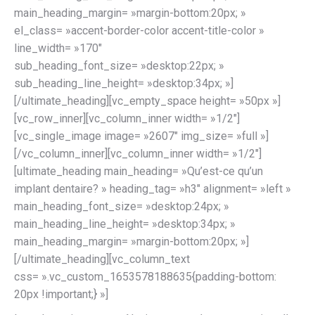
main_heading_margin= »margin-bottom:20px; »
el_class= »accent-border-color accent-title-color »
line_width= »170″
sub_heading_font_size= »desktop:22px; »
sub_heading_line_height= »desktop:34px; »]
[/ultimate_heading][vc_empty_space height= »50px »]
[vc_row_inner][vc_column_inner width= »1/2″]
[vc_single_image image= »2607″ img_size= »full »]
[/vc_column_inner][vc_column_inner width= »1/2″]
[ultimate_heading main_heading= »Qu’est-ce qu’un
implant dentaire? » heading_tag= »h3″ alignment= »left »
main_heading_font_size= »desktop:24px; »
main_heading_line_height= »desktop:34px; »
main_heading_margin= »margin-bottom:20px; »]
[/ultimate_heading][vc_column_text
css= ».vc_custom_1653578188635{padding-bottom:
20px !important;} »]