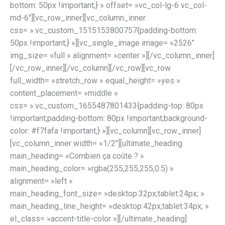
bottom: 50px !important;} » offset= »vc_col-lg-6 vc_col-
md-6″][vc_row_inner][vc_column_inner
css= ».vc_custom_1515153800757{padding-bottom:
50px !important;} »][vc_single_image image= »2526″
img_size= »full » alignment= »center »][/vc_column_inner]
[/vc_row_inner][/vc_column][/vc_row][vc_row
full_width= »stretch_row » equal_height= »yes »
content_placement= »middle »
css= ».vc_custom_1655487801433{padding-top: 80px
!important;padding-bottom: 80px !important;background-
color: #f7fafa !important;} »][vc_column][vc_row_inner]
[vc_column_inner width= »1/2″][ultimate_heading
main_heading= »Combien ça coûte ? »
main_heading_color= »rgba(255,255,255,0.5) »
alignment= »left »
main_heading_font_size= »desktop:32px;tablet:24px; »
main_heading_line_height= »desktop:42px;tablet:34px; »
el_class= »accent-title-color »][/ultimate_heading]