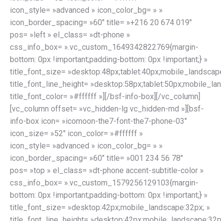
icon_style= »advanced » icon_color_bg= » »
icon_border_spacing= »60″ title= »+216 20 674 019″
pos= »left » el_class= »dt-phone »
css_info_box= ».vc_custom_1649342822769{margin-
bottom: 0px !important;padding-bottom: 0px !important;} »
title_font_size= »desktop:48px;tablet:40px;mobile_landscap
title_font_line_height= »desktop:58px;tablet:50px;mobile_la
title_font_color= »#ffffff »][/bsf-info-box][/vc_column]
[vc_column offset= »vc_hidden-lg vc_hidden-md »][bsf-
info-box icon= »icomoon-the7-font-the7-phone-03″
icon_size= »52″ icon_color= »#ffffff »
icon_style= »advanced » icon_color_bg= » »
icon_border_spacing= »60″ title= »001 234 56 78″
pos= »top » el_class= »dt-phone accent-subtitle-color »
css_info_box= ».vc_custom_1579256129103{margin-
bottom: 0px !important;padding-bottom: 0px !important;} »
title_font_size= »desktop:42px;mobile_landscape:32px; »
title_font_line_height= »desktop:42px;mobile_landscape:32p