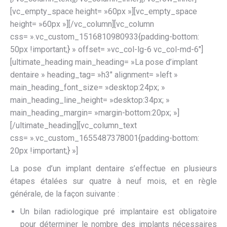
[vc_empty_space height= »60px »][vc_empty_space
height= »60px »][/vc_column][vc_column
css= ».vc_custom_1516810980933{padding-bottom:
50px !important;} » offset= »vc_col-lg-6 vc_col-md-6″]
[ultimate_heading main_heading= »La pose d’implant
dentaire » heading_tag= »h3″ alignment= »left »
main_heading_font_size= »desktop:24px; »
main_heading_line_height= »desktop:34px; »
main_heading_margin= »margin-bottom:20px; »]
[/ultimate_heading][vc_column_text
css= ».vc_custom_1655487378001{padding-bottom:
20px !important;} »]
La pose d’un implant dentaire s’effectue en plusieurs
étapes étalées sur quatre à neuf mois, et en règle
générale, de la façon suivante :
Un bilan radiologique pré implantaire est obligatoire
pour déterminer le nombre des implants nécessaires