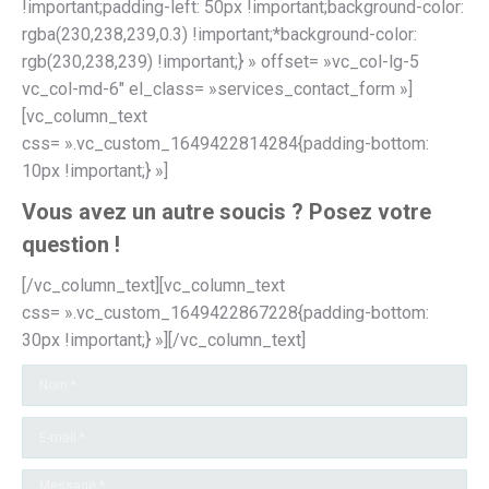
!important;padding-left: 50px !important;background-color:
rgba(230,238,239,0.3) !important;*background-color:
rgb(230,238,239) !important;} » offset= »vc_col-lg-5
vc_col-md-6″ el_class= »services_contact_form »]
[vc_column_text
css= ».vc_custom_1649422814284{padding-bottom:
10px !important;} »]
Vous avez un autre soucis ? Posez votre
question !
[/vc_column_text][vc_column_text
css= ».vc_custom_1649422867228{padding-bottom:
30px !important;} »][/vc_column_text]
Nom *
E-mail *
Message *