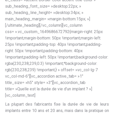
sub_heading_font_size= »desktop:22px; »
sub_heading_line_height= »desktop:34px; »
main_heading_margin= »margin-bottom:15px; »]
[/ultimate_heading][/vc_column][vc_column
css= ».vc_custom_1649686672792{margin-right: 25px
!important;margin-bottom: 50px !important;margin-left:
25px !important;padding-top: 40px !important;padding-
right: 50px !important;padding-bottom: 40px
!important;padding-left: 50px !important;background-color:
rgba(230,238,239,0.3) !important;*background-color:
rgb(230,238,239) !important;} » offset= »vc_col-lg-7
vc_col-md-6″][vc_accordion active_tab= »1″
title_size= »h5″ style= »3″][vc_accordion_tab
title= »Quelle est la durée de vie d’un implant ? »]
[vc_column_text]
La plupart des fabricants fixe la durée de vie de leurs
implants entre 10 ans et 20 ans, mais dans la pratique on