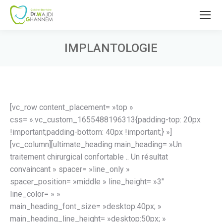
IMPLANTOLOGIE
Vous êtes ici :
[vc_row content_placement= »top »
css= ».vc_custom_1655488196313{padding-top: 20px
!important;padding-bottom: 40px !important;} »]
[vc_column][ultimate_heading main_heading= »Un
traitement chirurgical confortable .. Un résultat
convaincant » spacer= »line_only »
spacer_position= »middle » line_height= »3″
line_color= » »
main_heading_font_size= »desktop:40px; »
main_heading_line_height= »desktop:50px; »