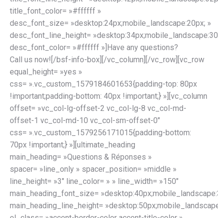
title_font_color= »#ffffff »
desc_font_size= »desktop:24px;mobile_landscape:20px; »
desc_font_line_height= »desktop:34px;mobile_landscape:30
desc_font_color= »#ffffff »]Have any questions?
Call us now![/bsf-info-box][/vc_column][/vc_row][vc_row
equal_height= »yes »
css= ».vc_custom_1579184601653{padding-top: 80px
!important;padding-bottom: 40px !important;} »][vc_column
offset= »vc_col-lg-offset-2 vc_col-lg-8 vc_col-md-
offset-1 vc_col-md-10 vc_col-sm-offset-0″
css= ».vc_custom_1579256171015{padding-bottom:
70px !important;} »][ultimate_heading
main_heading= »Questions & Réponses »
spacer= »line_only » spacer_position= »middle »
line_height= »3″ line_color= » » line_width= »150″
main_heading_font_size= »desktop:40px;mobile_landscape:
main_heading_line_height= »desktop:50px;mobile_landscape
el_class= »accent-border-color accent-title-color »