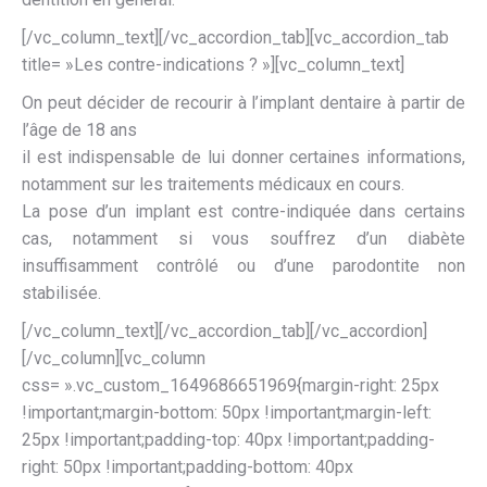
[/vc_column_text][/vc_accordion_tab][vc_accordion_tab
title= »Les contre-indications ? »][vc_column_text]
On peut décider de recourir à l’implant dentaire à partir de
l’âge de 18 ans
il est indispensable de lui donner certaines informations,
notamment sur les traitements médicaux en cours.
La pose d’un implant est contre-indiquée dans certains
cas, notamment si vous souffrez d’un diabète
insuffisamment contrôlé ou d’une parodontite non
stabilisée.
[/vc_column_text][/vc_accordion_tab][/vc_accordion]
[/vc_column][vc_column
css= ».vc_custom_1649686651969{margin-right: 25px
!important;margin-bottom: 50px !important;margin-left:
25px !important;padding-top: 40px !important;padding-
right: 50px !important;padding-bottom: 40px