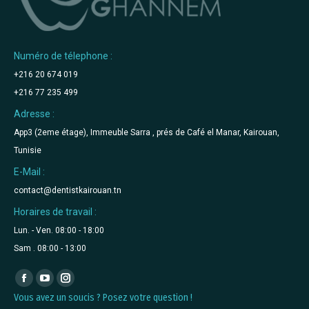
Numéro de télephone :
+216 20 674 019
+216 77 235 499
Adresse :
App3 (2eme étage), Immeuble Sarra , prés de Café el Manar, Kairouan,
Tunisie
E-Mail :
contact@dentistkairouan.tn
Horaires de travail :
Lun. - Ven. 08:00 - 18:00
Sam . 08:00 - 13:00
Retrouvez-nous sur :
La
La
La
Vous avez un soucis ? Posez votre question !
page
page
page