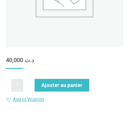
40,000
د.ت
quantité
Ajouter au panier
de
دورة
Add to Wishlist
بلا
عنوان